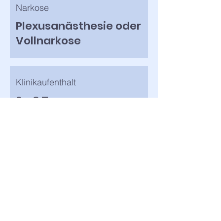
Narkose
Plexusanästhesie oder
Vollnarkose
Klinikaufenthalt
2 - 3 Tage
(1 - 2 Nächte)
Nachbehandlung
Handverband
Sport