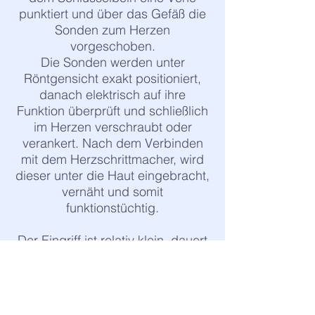
punktiert und über das Gefäß die
Sonden zum Herzen
vorgeschoben.
Die Sonden werden unter
Röntgensicht exakt positioniert,
danach elektrisch auf ihre
Funktion überprüft und schließlich
im Herzen verschraubt oder
verankert. Nach dem Verbinden
mit dem Herzschrittmacher, wird
dieser unter die Haut eingebracht,
vernäht und somit
funktionstüchtig.
Der Eingriff ist relativ klein, dauert
rund 30 bis 60 Minuten und kann
besonders für ältere Patienten
sehr hilfreich sein. Für einige Tage
ist eine Schonung des Armes zu