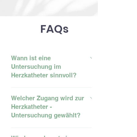
FAQs
Wann ist eine
Untersuchung im
Herzkatheter sinnvoll?
Für die Abklärung von
Herzbeschwerden
Welcher Zugang wird zur
insbesondere bei Verengungen
Herzkatheter -
der Herzkranzgefäße (Angina
Untersuchung gewählt?
pectoris) sowie bei einem
Gefäßverschluss (Herzinfarkt)
meist , in rund 95% radial, also
Bei einem akuten Herzinfarkt
von der Arterie ( rechts oder