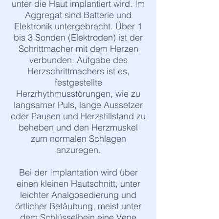
Belastungstest (Ergometrie) ,
unter die Haut implantiert wird. Im
manchmal auch eine
Aggregat sind Batterie und
neuerliche Herz
Elektronik untergebracht. Über 1
Katheteruntersuchung sind zu
bis 3 Sonden (Elektroden) ist der
empfehlen.
Schrittmacher mit dem Herzen
verbunden. Aufgabe des
Herzschrittmachers ist es,
festgestellte
Herzrhythmusstörungen, wie zu
langsamer Puls, lange Aussetzer
oder Pausen und Herzstillstand zu
beheben und den Herzmuskel
zum normalen Schlagen
anzuregen.
Bei der Implantation wird über
einen kleinen Hautschnitt, unter
leichter Analgosedierung und
örtlicher Betäubung, meist unter
dem Schlüsselbein eine Vene